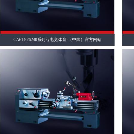
CA6140/6240系列ky电竞体育·（中国）官方网站