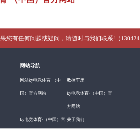
果您有任何问题或疑问，请随时与我们联系!（1304242
网站导航
网站ky电竞体育·（中
数控车床
国）官方网站
ky电竞体育·（中国）官
方网站
ky电竞体育·（中国）官
关于我们
方网站
ky电竞体育·（中国）官