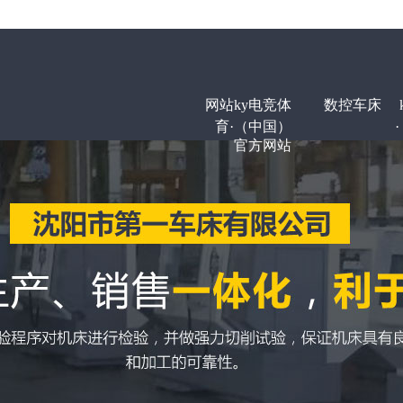
网站ky电竞体
数控车床
育·（中国）
官方网站