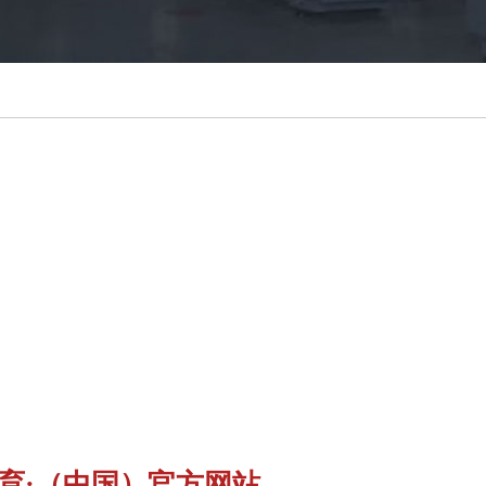
体育·（中国）官方网站